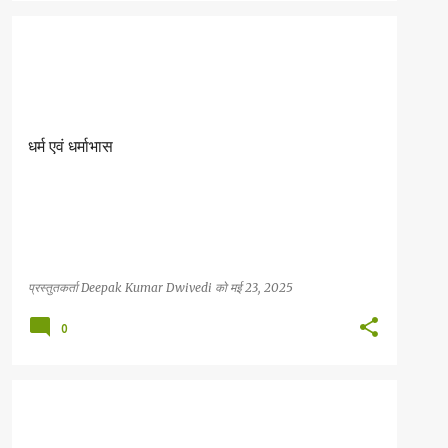
सनातन धर्म
धर्म एवं धर्माभास
प्रस्तुतकर्ता
Deepak Kumar Dwivedi
को
मई 23, 2025
0
इतिहास बोध