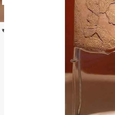
सनातन विचार ही वह प्रकाश है, जहाँ से जीवन, धर्म और कर्तव्य—तीनों क