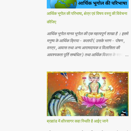
आर्थिक भूगोल की परिभाषा, क्षेत्र एवं विषय वस्तु की विवेचना
कीजिए
आर्थिक भूगोल मानव भूगोल की एक महत्वपूर्ण शाखा है । इसमें
मनुष्य के आर्थिक क्रिया - कलापों ( उसके भरण - पोषण ,
वस्त्र , आवास तथा अन्य आरामदायक व विलासिता की
आवश्यकता पूर्ति सम्बंधित ) तथा आर्थिक विकास के स्तर का
अध्ययन किया जाता है। प्राकृतिक , जैविक , मानवीय एवं
आर्थिक तत्वों और क्रियाओं एक स्थान से दूसरे स्थान पर
भिन्नता होती है, अतः इनका पारस्परिक सम्बन्ध भी भिन्न होता
है, जिसके आर्थिक भूगोल के अंतर्गत इन्ही क्षेत्रीय आर्थिक
भिन्नताओ का अध्ययन किया जाता है। आर्थिक भूगोल की
कुछ विद्वानों ने निम्नलिखित प्रमुख परिभाषाएं दी है। 1.प्रो .
ब्राउन के शब्दों में - आर्थिक भूगोल की वह शाखा है जिसमें
प्राकृतिक वातावरण ( जड़ और चेतन ) के मनुष्य की आर्थिक
क्रियाओं पर पड़ने वाले प्रभावों का अध्ययन होता है। 2.
ब्रह्मांड में क्षीरसागर कहा स्थिति है आईए जाने
रूरबैक के शब्दों में - "आर्थिक भूगोल एक क्षेत्र के आर्थिक