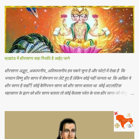
अंतर्गत इन्ही क्षेत्रीय आर्थिक भिन्नताओ का अध्ययन किया जाता है। आर्थिक भूगोल की कुछ
विद्वानों ने निम्नलिखित प्रमुख परिभाषाएं दी है। 1.प्रो . ब्राउन के शब्दों में - आर्थिक भूगोल
की वह शाखा है जिसमें प्राकृतिक वातावरण ( जड़ और चेतन ) के मनुष्य की आर्थिक
क्रियाओं पर पड़ने वाले प्रभावों का अध्ययन होता है। 2. रूरबैक के शब्दों में - "आर्थिक
भूगोल एक क्षेत्र के आर्थिक जीवन क वर्णन है, जिसके अन्तर्गत भौगोलिक वातावरण के
नियंत्रण या प्रभाव को आर्थिक जन जीवन पर देखा जा सकें। " 3. आर. ई मरफी के
अनुसार -" आर्थिक भूगोल मनुष्य के जीवकोपार्जन की विधियों में से एक स्था...
ब्रह्मांड में क्षीरसागर कहा स्थिति है आईए जाने
क्षीरसागर अद्भुत_अकल्पनीय_अविश्वसनीय हम सबने सुना है और फोटो में देखा है कि
भगवान विष्णु क्षीर सागर में शेषनाग पर लेटे हुए हैं लेकिन कोई नहीं जानता था कि आखिर ये
क्षीर सागर है कहाँ !! कोई कैस्पियन सागर को क्षीर सागर बताता था कोई अटलांटिक
महासागर के झाग को क्षीर सागर बताता तो कोई कैलाश पर्वत के पास क्षीर सागर की मौजूदगी
बताते थे यह जानकर आपके हैरानी की सीमा नहीं रहेगी कि.. नासा के खगोलविदों ने अंतरिक्ष
में तैरते हुए एक विशाल महासागर की खोज की है जो पृथ्वी के सभी महासागरों से करोड़ो गुणा
बड़ा है जिसमें पृथ्वी पर मौजूद कुल पानी से 140 ट्रिलियन गुणा अधिक पानी है (1
ट्रिलियन = 1 लाख करोड़) अंतरिक्ष में पानी का ये असीमित महासागर हमारी पृथ्वी से
लगभग 12 अरब प्रकाश वर्ष दूर है (1 प्रकाश वर्ष = 1 साल में प्रकाश जितनी दूरी तय कर
पाती है) जहाँ यह सैकड़ों प्रकाश वर्ष के क्षेत्र में फैला हुआ है जिसकी खोज खगोलविदों की