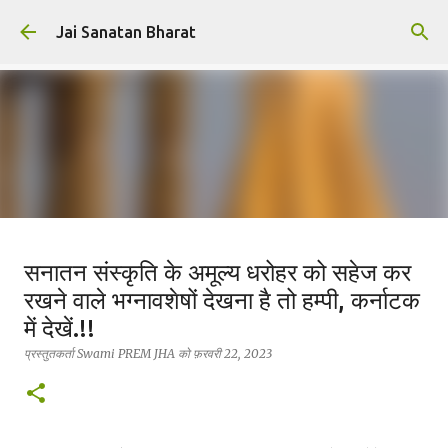
सीधे मुख्य सामग्री पर जाएं
Jai Sanatan Bharat
हिंदू होने का अर्थ : नर से नारायण बनने की
सनातन संस्कृति के अमूल्य धरोहर को सहेज कर
यात्रा
रखने वाले भग्नावशेषों देखना है तो हम्पी, कर्नाटक
प्रस्तुतकर्ता
Deepak Kumar Dwivedi
को
अक्टूबर 23, 2025
में देखें.!!
सनातन धर्म
प्रस्तुतकर्ता
Swami PREM JHA
को
फ़रवरी 22, 2023
0
सनातन विचार ही वह प्रकाश है, जहाँ से जीवन, धर्म और कर्तव्य—तीनों का
सत्य प्रकट होता है।