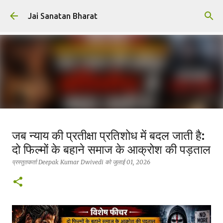
सीधे मुख्य सामग्री पर जाएं
Jai Sanatan Bharat
हिंदू होने का अर्थ : नर से नारायण बनने की
जब न्याय की प्रतीक्षा प्रतिशोध में बदल जाती है:
यात्रा
दो फिल्मों के बहाने समाज के आक्रोश की पड़ताल
प्रस्तुतकर्ता
Deepak Kumar Dwivedi
को
अक्टूबर 23, 2025
सनातन धर्म
प्रस्तुतकर्ता
Deepak Kumar Dwivedi
को
जुलाई 01, 2026
0
सनातन विचार ही वह प्रकाश है, जहाँ से जीवन, धर्म और कर्तव्य—तीनों का
सत्य प्रकट होता है।