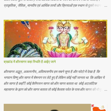
प्राकृतिक , जैविक , मानवीय एवं आर्थिक तत्वों और क्रियाओं एक स्थान से दूसरे स्थान पर
भिन्नता होती है, अतः इनका पारस्परिक सम्बन्ध भी भिन्न होता है, जिसके आर्थिक भूगोल के
अंतर्गत इन्ही क्षेत्रीय आर्थिक भिन्नताओ का अध्ययन किया जाता है। आर्थिक भूगोल की कुछ
विद्वानों ने निम्नलिखित प्रमुख परिभाषाएं दी है। 1.प्रो . ब्राउन के शब्दों में - आर्थिक भूगोल
की वह शाखा है जिसमें प्राकृतिक वातावरण ( जड़ और चेतन ) के मनुष्य की आर्थिक
क्रियाओं पर पड़ने वाले प्रभावों का अध्ययन होता है। 2. रूरबैक के शब्दों में - "आर्थिक
भूगोल एक क्षेत्र के आर्थिक जीवन क वर्णन है, जिसके अन्तर्गत भौगोलिक वातावरण के
नियंत्रण या प्रभाव को आर्थिक जन जीवन पर देखा जा सकें। " 3. आर. ई मरफी के
अनुसार -" आर्थिक भूगोल मनुष्य के जीवकोपार्जन की विधियों में से एक स्था...
ब्रह्मांड में क्षीरसागर कहा स्थिति है आईए जाने
क्षीरसागर अद्भुत_अकल्पनीय_अविश्वसनीय हम सबने सुना है और फोटो में देखा है कि
भगवान विष्णु क्षीर सागर में शेषनाग पर लेटे हुए हैं लेकिन कोई नहीं जानता था कि आखिर ये
क्षीर सागर है कहाँ !! कोई कैस्पियन सागर को क्षीर सागर बताता था कोई अटलांटिक
महासागर के झाग को क्षीर सागर बताता तो कोई कैलाश पर्वत के पास क्षीर सागर की मौजूदगी
बताते थे यह जानकर आपके हैरानी की सीमा नहीं रहेगी कि.. नासा के खगोलविदों ने अंतरिक्ष
में तैरते हुए एक विशाल महासागर की खोज की है जो पृथ्वी के सभी महासागरों से करोड़ो गुणा
बड़ा है जिसमें पृथ्वी पर मौजूद कुल पानी से 140 ट्रिलियन गुणा अधिक पानी है (1