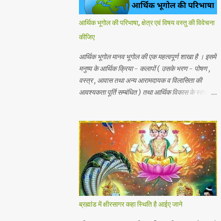
आर्थिक भूगोल की परिभाषा, क्षेत्र एवं विषय वस्तु की विवेचना
कीजिए
आर्थिक भूगोल मानव भूगोल की एक महत्वपूर्ण शाखा है । इसमें
मनुष्य के आर्थिक क्रिया - कलापों ( उसके भरण - पोषण ,
वस्त्र , आवास तथा अन्य आरामदायक व विलासिता की
आवश्यकता पूर्ति सम्बंधित ) तथा आर्थिक विकास के स्तर का
अध्ययन किया जाता है। प्राकृतिक , जैविक , मानवीय एवं
आर्थिक तत्वों और क्रियाओं एक स्थान से दूसरे स्थान पर
भिन्नता होती है, अतः इनका पारस्परिक सम्बन्ध भी भिन्न होता
है, जिसके आर्थिक भूगोल के अंतर्गत इन्ही क्षेत्रीय आर्थिक
भिन्नताओ का अध्ययन किया जाता है। आर्थिक भूगोल की
कुछ विद्वानों ने निम्नलिखित प्रमुख परिभाषाएं दी है। 1.प्रो .
ब्राउन के शब्दों में - आर्थिक भूगोल की वह शाखा है जिसमें
प्राकृतिक वातावरण ( जड़ और चेतन ) के मनुष्य की आर्थिक
क्रियाओं पर पड़ने वाले प्रभावों का अध्ययन होता है। 2.
ब्रह्मांड में क्षीरसागर कहा स्थिति है आईए जाने
रूरबैक के शब्दों में - "आर्थिक भूगोल एक क्षेत्र के आर्थिक