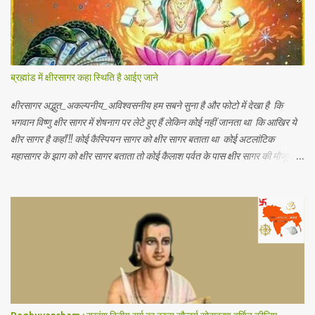
क्रियाओं पर पड़ने वाले प्रभावों का अध्ययन होता है। 2. रूरबैक के शब्दों में - "आर्थिक
भूगोल एक क्षेत्र के आर्थिक जीवन क वर्णन है, जिसके अन्तर्गत भौगोलिक वातावरण के
नियंत्रण या प्रभाव को आर्थिक जन जीवन पर देखा जा सकें। " 3. आर. ई मरफी के
अनुसार -" आर्थिक भूगोल मनुष्य के जीवकोपार्जन की विधियों में से एक स्था...
ब्रह्मांड में क्षीरसागर कहा स्थिति है आईए जाने
क्षीरसागर अद्भुत_अकल्पनीय_अविश्वसनीय हम सबने सुना है और फोटो में देखा है कि
भगवान विष्णु क्षीर सागर में शेषनाग पर लेटे हुए हैं लेकिन कोई नहीं जानता था कि आखिर ये
क्षीर सागर है कहाँ !! कोई कैस्पियन सागर को क्षीर सागर बताता था कोई अटलांटिक
महासागर के झाग को क्षीर सागर बताता तो कोई कैलाश पर्वत के पास क्षीर सागर की मौजूदगी
बताते थे यह जानकर आपके हैरानी की सीमा नहीं रहेगी कि.. नासा के खगोलविदों ने अंतरिक्ष
में तैरते हुए एक विशाल महासागर की खोज की है जो पृथ्वी के सभी महासागरों से करोड़ो गुणा
बड़ा है जिसमें पृथ्वी पर मौजूद कुल पानी से 140 ट्रिलियन गुणा अधिक पानी है (1
ट्रिलियन = 1 लाख करोड़) अंतरिक्ष में पानी का ये असीमित महासागर हमारी पृथ्वी से
लगभग 12 अरब प्रकाश वर्ष दूर है (1 प्रकाश वर्ष = 1 साल में प्रकाश जितनी दूरी तय कर
पाती है) जहाँ यह सैकड़ों प्रकाश वर्ष के क्षेत्र में फैला हुआ है जिसकी खोज खगोलविदों की
दो टीमों ने की है इस महासागर को क्वासर के गैसीय क्षेत्र में खोजा गया है जो एक ब्लैक होल
द्वारा संचालित आकाशगंगा के केंद्र में एक...