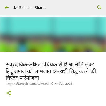
सीधे मुख्य सामग्री पर जाएं
Jai Sanatan Bharat
हिंदू होने का अर्थ : नर से नारायण बनने की
संप्रदायिक-लक्षित विधेयक से शिक्षा नीति तक:
यात्रा
हिंदू समाज को जन्मजात अपराधी सिद्ध करने की
प्रस्तुतकर्ता
Deepak Kumar Dwivedi
को
अक्टूबर 23, 2025
निरंतर परियोजना
सनातन धर्म
प्रस्तुतकर्ता
Deepak Kumar Dwivedi
को
जनवरी 27, 2026
0
सनातन विचार ही वह प्रकाश है, जहाँ से जीवन, धर्म और कर्तव्य—तीनों का
सत्य प्रकट होता है।