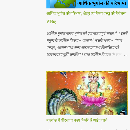
आर्थिक भूगोल की परिभाषा, क्षेत्र एवं विषय वस्तु की विवेचना
कीजिए
आर्थिक भूगोल मानव भूगोल की एक महत्वपूर्ण शाखा है । इसमें
मनुष्य के आर्थिक क्रिया - कलापों ( उसके भरण - पोषण ,
वस्त्र , आवास तथा अन्य आरामदायक व विलासिता की
आवश्यकता पूर्ति सम्बंधित ) तथा आर्थिक विकास के स्तर का
अध्ययन किया जाता है। प्राकृतिक , जैविक , मानवीय एवं
आर्थिक तत्वों और क्रियाओं एक स्थान से दूसरे स्थान पर
भिन्नता होती है, अतः इनका पारस्परिक सम्बन्ध भी भिन्न होता
है, जिसके आर्थिक भूगोल के अंतर्गत इन्ही क्षेत्रीय आर्थिक
भिन्नताओ का अध्ययन किया जाता है। आर्थिक भूगोल की
कुछ विद्वानों ने निम्नलिखित प्रमुख परिभाषाएं दी है। 1.प्रो .
ब्राउन के शब्दों में - आर्थिक भूगोल की वह शाखा है जिसमें
प्राकृतिक वातावरण ( जड़ और चेतन ) के मनुष्य की आर्थिक
क्रियाओं पर पड़ने वाले प्रभावों का अध्ययन होता है। 2.
ब्रह्मांड में क्षीरसागर कहा स्थिति है आईए जाने
रूरबैक के शब्दों में - "आर्थिक भूगोल एक क्षेत्र के आर्थिक