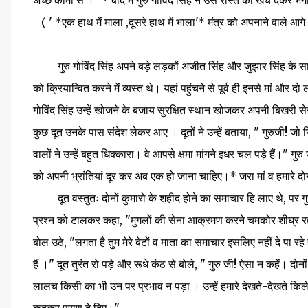
अच्छे कामों से । "* बाद में गुरु गोविंद सिंह ने उसे रास्ते का खर्च देकर भ
( ' *एक हाथ में माला ,दूसरे हाथ में भाला'* मंत्र को अपनाने वाले आगे आ
गुरु गोविंद सिंह अपने बड़े लड़कों अजीत सिंह और जुझार सिंह के साथ 
को क्रियान्वित करने में व्यस्त थे। यहां पहुंचने से पूर्व ही इनसे मां और द
गोविंद सिंह उन्हें खोजने के बजाय सुरक्षित स्थान खोजकर अपनी बिखरी 
कुछ दूत उनके पास संदेश लेकर आए । दूतों ने उन्हें बताया, " गुरुजी! ज
वालों ने उन्हें बहुत धिक्कारा। वे आपसे क्षमा मांगने इधर चल पड़े हैं।" गुरु
को अपनी भ्रांतियां दूर कर अब एक हो जाना चाहिए।* जरा मां व हमारे दोन
दूत वस्तुतः दोनों कुमारो के शहीद होने का समाचार हि लाए थे, पर गुरु
प्रश्न को टालकर कहा, "मुगलों की सेना आक्रमण करने चमकोर शीघ्र रवाना
बोल उठे, "लगता है तुम मेरे बेटों व माता का समाचार इसलिए नहीं दे पा रह
हैं ।" दूत तुरंत रो पड़े और रूधे कंठ से बोले, " गुरु जी! ऐसा न कहें। द
लालच किसी का भी उन पर प्रभाव न पड़ा । उन्हें हमारे देखते-देखते किले