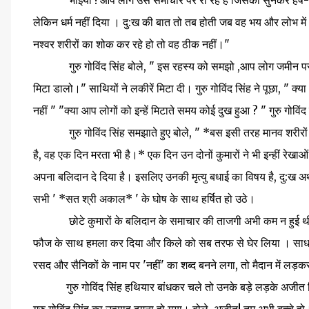
" भाइयों ! आप लोग उस समाचार पर रो रहे हैं जिसको सुनकर हर्ष- विह्
लेकिन धर्म नहीं दिया । दु:ख की बात तो तब होती जब वह भय और लोभ 
नश्वर शरीरों का शोक कर रहे हो तो वह ठीक नहीं।"
गुरु गोविंद सिंह बोले, " इस रहस्य को समझो ,आप लोग जमीन पर दो लक
मिटा डालो।" साथियों ने लकीरें मिटा दी। गुरु गोविंद सिंह ने पूछा, " क
नहीं " "क्या आप लोगों को इन्हें मिटाते समय कोई दुख हुआ ? " गुरु गोवि
गुरु गोविंद सिंह समझाते हुए बोले, " *बस इसी तरह मानव शरीरों को 
है, वह एक दिन मरता भी है।* एक दिन उन दोनों कुमारों ने भी इन्हीं रेखाओ
अपना बलिदान दे दिया है। इसलिए उनकी मृत्यु बधाई का विषय है, दु:ख
सभी ' *सत श्री अकाल* ' के घोष के साथ हर्षित हो उठे।
छोटे कुमारों के बलिदान के समाचार की ताजगी अभी कम न हुई थी 
फौज के साथ हमला कर दिया और किले को सब तरफ से घेर लिया । साधन और साम
रसद और सैनिकों के नाम पर 'नहीं' का शब्द बनने लगा, तो मैदान में लड
गुरु गोविंद सिंह हथियार बांधकर चले तो उनके बड़े लड़के अजीत सिंह 