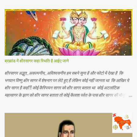
अंतर्गत इन्ही क्षेत्रीय आर्थिक भिन्नताओ का अध्ययन किया जाता है। आर्थिक भूगोल की कुछ
विद्वानों ने निम्नलिखित प्रमुख परिभाषाएं दी है। 1.प्रो . ब्राउन के शब्दों में - आर्थिक भूगोल
की वह शाखा है जिसमें प्राकृतिक वातावरण ( जड़ और चेतन ) के मनुष्य की आर्थिक
क्रियाओं पर पड़ने वाले प्रभावों का अध्ययन होता है। 2. रूरबैक के शब्दों में - "आर्थिक
भूगोल एक क्षेत्र के आर्थिक जीवन क वर्णन है, जिसके अन्तर्गत भौगोलिक वातावरण के
नियंत्रण या प्रभाव को आर्थिक जन जीवन पर देखा जा सकें। " 3. आर. ई मरफी के
अनुसार -" आर्थिक भूगोल मनुष्य के जीवकोपार्जन की विधियों में से एक स्था...
ब्रह्मांड में क्षीरसागर कहा स्थिति है आईए जाने
क्षीरसागर अद्भुत_अकल्पनीय_अविश्वसनीय हम सबने सुना है और फोटो में देखा है कि
भगवान विष्णु क्षीर सागर में शेषनाग पर लेटे हुए हैं लेकिन कोई नहीं जानता था कि आखिर ये
क्षीर सागर है कहाँ !! कोई कैस्पियन सागर को क्षीर सागर बताता था कोई अटलांटिक
महासागर के झाग को क्षीर सागर बताता तो कोई कैलाश पर्वत के पास क्षीर सागर की मौजूदगी
बताते थे यह जानकर आपके हैरानी की सीमा नहीं रहेगी कि.. नासा के खगोलविदों ने अंतरिक्ष
में तैरते हुए एक विशाल महासागर की खोज की है जो पृथ्वी के सभी महासागरों से करोड़ो गुणा
बड़ा है जिसमें पृथ्वी पर मौजूद कुल पानी से 140 ट्रिलियन गुणा अधिक पानी है (1
ट्रिलियन = 1 लाख करोड़) अंतरिक्ष में पानी का ये असीमित महासागर हमारी पृथ्वी से
लगभग 12 अरब प्रकाश वर्ष दूर है (1 प्रकाश वर्ष = 1 साल में प्रकाश जितनी दूरी तय कर