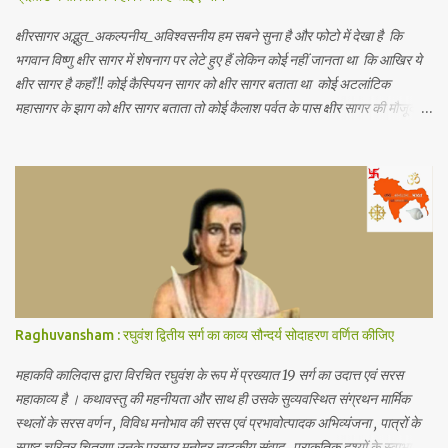
क्षीरसागर अद्भुत_अकल्पनीय_अविश्वसनीय हम सबने सुना है और फोटो में देखा है कि
भगवान विष्णु क्षीर सागर में शेषनाग पर लेटे हुए हैं लेकिन कोई नहीं जानता था कि आखिर ये
क्षीर सागर है कहाँ !! कोई कैस्पियन सागर को क्षीर सागर बताता था कोई अटलांटिक
महासागर के झाग को क्षीर सागर बताता तो कोई कैलाश पर्वत के पास क्षीर सागर की मौजूदगी
बताते थे यह जानकर आपके हैरानी की सीमा नहीं रहेगी कि.. नासा के खगोलविदों ने अंतरिक्ष
में तैरते हुए एक विशाल महासागर की खोज की है जो पृथ्वी के सभी महासागरों से करोड़ो गुणा
बड़ा है जिसमें पृथ्वी पर मौजूद कुल पानी से 140 ट्रिलियन गुणा अधिक पानी है (1
ट्रिलियन = 1 लाख करोड़) अंतरिक्ष में पानी का ये असीमित महासागर हमारी पृथ्वी से
लगभग 12 अरब प्रकाश वर्ष दूर है (1 प्रकाश वर्ष = 1 साल में प्रकाश जितनी दूरी तय कर
पाती है) जहाँ यह सैकड़ों प्रकाश वर्ष के क्षेत्र में फैला हुआ है जिसकी खोज खगोलविदों की
दो टीमों ने की है इस महासागर को क्वासर के गैसीय क्षेत्र में खोजा गया है जो एक ब्लैक होल
द्वारा संचालित आकाशगंगा के केंद्र में एक...
Raghuvansham : रघुवंश द्वितीय सर्ग का काव्य सौन्दर्य सोदाहरण वर्णित कीजिए
महाकवि कालिदास द्वारा विरचित रघुवंश के रूप में प्रख्यात 19 सर्ग का उदात्त एवं सरस
महाकाव्य है । कथावस्तु की महनीयता और साथ ही उसके सुव्यवस्थित संग्रथन मार्मिक
स्थलों के सरस वर्णन , विविध मनोभाव की सरस एवं प्रभावोत्पादक अभिव्यंजना , पात्रों के
स्पष्ट चरित्र चित्रण उनके परस्पर मनोहर नाटकीय संवाद , प्राकृतिक दृश्यों के स्वाभाविक