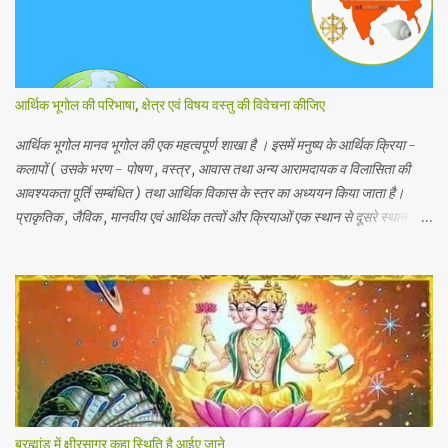
आर्थिक भूगोल की परिभाषा, क्षेत्र एवं विषय वस्तु की विवेचना कीजिए
आर्थिक भूगोल मानव भूगोल की एक महत्वपूर्ण शाखा है । इसमें मनुष्य के आर्थिक क्रिया -
कलापों ( उसके भरण - पोषण , वस्त्र , आवास तथा अन्य आरामदायक व विलासिता की
आवश्यकता पूर्ति सम्बंधित ) तथा आर्थिक विकास के स्तर का अध्ययन किया जाता है।
प्राकृतिक , जैविक , मानवीय एवं आर्थिक तत्वों और क्रियाओं एक स्थान से दूसरे स्थान पर
भिन्नता होती है, अतः इनका पारस्परिक सम्बन्ध भी भिन्न होता है, जिसके आर्थिक भूगोल के
अंतर्गत इन्ही क्षेत्रीय आर्थिक भिन्नताओ का अध्ययन किया जाता है। आर्थिक भूगोल की कुछ
विद्वानों ने निम्नलिखित प्रमुख परिभाषाएं दी है। 1.प्रो . ब्राउन के शब्दों में - आर्थिक भूगोल
की वह शाखा है जिसमें प्राकृतिक वातावरण ( जड़ और चेतन ) के मनुष्य की आर्थिक
क्रियाओं पर पड़ने वाले प्रभावों का अध्ययन होता है। 2. रूरबैक के शब्दों में - "आर्थिक
भूगोल एक क्षेत्र के आर्थिक जीवन क वर्णन है, जिसके अन्तर्गत भौगोलिक वातावरण के
नियंत्रण या प्रभाव को आर्थिक जन जीवन पर देखा जा सकें। " 3. आर. ई मरफी के
अनुसार -" आर्थिक भूगोल मनुष्य के जीवकोपार्जन की विधियों में से एक स्था...
ब्रह्मांड में क्षीरसागर कहा स्थिति है आईए जाने