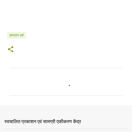
सनातन धर्म
टि
प्प
णि
याँ
स्वचालित प्रकाशन एवं सामग्री एकीकरण केंद्र