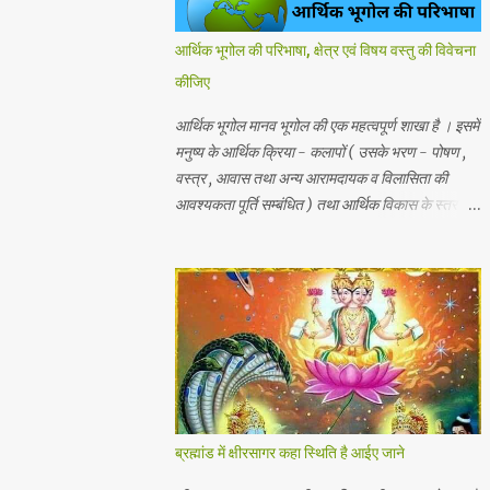
आर्थिक भूगोल की परिभाषा, क्षेत्र एवं विषय वस्तु की विवेचना
कीजिए
आर्थिक भूगोल मानव भूगोल की एक महत्वपूर्ण शाखा है । इसमें
मनुष्य के आर्थिक क्रिया - कलापों ( उसके भरण - पोषण ,
वस्त्र , आवास तथा अन्य आरामदायक व विलासिता की
आवश्यकता पूर्ति सम्बंधित ) तथा आर्थिक विकास के स्तर का
अध्ययन किया जाता है। प्राकृतिक , जैविक , मानवीय एवं
आर्थिक तत्वों और क्रियाओं एक स्थान से दूसरे स्थान पर
भिन्नता होती है, अतः इनका पारस्परिक सम्बन्ध भी भिन्न होता
है, जिसके आर्थिक भूगोल के अंतर्गत इन्ही क्षेत्रीय आर्थिक
भिन्नताओ का अध्ययन किया जाता है। आर्थिक भूगोल की
कुछ विद्वानों ने निम्नलिखित प्रमुख परिभाषाएं दी है। 1.प्रो .
ब्राउन के शब्दों में - आर्थिक भूगोल की वह शाखा है जिसमें
प्राकृतिक वातावरण ( जड़ और चेतन ) के मनुष्य की आर्थिक
क्रियाओं पर पड़ने वाले प्रभावों का अध्ययन होता है। 2.
ब्रह्मांड में क्षीरसागर कहा स्थिति है आईए जाने
रूरबैक के शब्दों में - "आर्थिक भूगोल एक क्षेत्र के आर्थिक