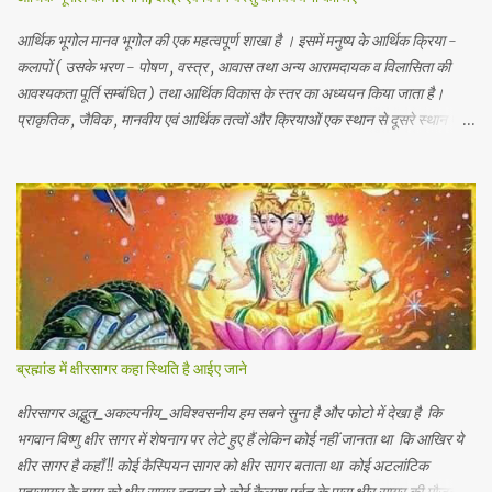
आर्थिक भूगोल मानव भूगोल की एक महत्वपूर्ण शाखा है । इसमें मनुष्य के आर्थिक क्रिया -
कलापों ( उसके भरण - पोषण , वस्त्र , आवास तथा अन्य आरामदायक व विलासिता की
आवश्यकता पूर्ति सम्बंधित ) तथा आर्थिक विकास के स्तर का अध्ययन किया जाता है।
प्राकृतिक , जैविक , मानवीय एवं आर्थिक तत्वों और क्रियाओं एक स्थान से दूसरे स्थान पर
भिन्नता होती है, अतः इनका पारस्परिक सम्बन्ध भी भिन्न होता है, जिसके आर्थिक भूगोल के
अंतर्गत इन्ही क्षेत्रीय आर्थिक भिन्नताओ का अध्ययन किया जाता है। आर्थिक भूगोल की कुछ
विद्वानों ने निम्नलिखित प्रमुख परिभाषाएं दी है। 1.प्रो . ब्राउन के शब्दों में - आर्थिक भूगोल
की वह शाखा है जिसमें प्राकृतिक वातावरण ( जड़ और चेतन ) के मनुष्य की आर्थिक
क्रियाओं पर पड़ने वाले प्रभावों का अध्ययन होता है। 2. रूरबैक के शब्दों में - "आर्थिक
भूगोल एक क्षेत्र के आर्थिक जीवन क वर्णन है, जिसके अन्तर्गत भौगोलिक वातावरण के
नियंत्रण या प्रभाव को आर्थिक जन जीवन पर देखा जा सकें। " 3. आर. ई मरफी के
अनुसार -" आर्थिक भूगोल मनुष्य के जीवकोपार्जन की विधियों में से एक स्था...
ब्रह्मांड में क्षीरसागर कहा स्थिति है आईए जाने
क्षीरसागर अद्भुत_अकल्पनीय_अविश्वसनीय हम सबने सुना है और फोटो में देखा है कि
भगवान विष्णु क्षीर सागर में शेषनाग पर लेटे हुए हैं लेकिन कोई नहीं जानता था कि आखिर ये
क्षीर सागर है कहाँ !! कोई कैस्पियन सागर को क्षीर सागर बताता था कोई अटलांटिक