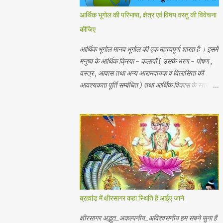
आर्थिक भूगोल की परिभाषा, क्षेत्र एवं विषय वस्तु की विवेचना
कीजिए
आर्थिक भूगोल मानव भूगोल की एक महत्वपूर्ण शाखा है । इसमें
मनुष्य के आर्थिक क्रिया - कलापों ( उसके भरण - पोषण ,
वस्त्र , आवास तथा अन्य आरामदायक व विलासिता की
आवश्यकता पूर्ति सम्बंधित ) तथा आर्थिक विकास के स्तर का
अध्ययन किया जाता है। प्राकृतिक , जैविक , मानवीय एवं
आर्थिक तत्वों और क्रियाओं एक स्थान से दूसरे स्थान पर
भिन्नता होती है, अतः इनका पारस्परिक सम्बन्ध भी भिन्न होता
है, जिसके आर्थिक भूगोल के अंतर्गत इन्ही क्षेत्रीय आर्थिक
भिन्नताओ का अध्ययन किया जाता है। आर्थिक भूगोल की
कुछ विद्वानों ने निम्नलिखित प्रमुख परिभाषाएं दी है। 1.प्रो .
ब्राउन के शब्दों में - आर्थिक भूगोल की वह शाखा है जिसमें
प्राकृतिक वातावरण ( जड़ और चेतन ) के मनुष्य की आर्थिक
क्रियाओं पर पड़ने वाले प्रभावों का अध्ययन होता है। 2.
ब्रह्मांड में क्षीरसागर कहा स्थिति है आईए जाने
रूरबैक के शब्दों में - "आर्थिक भूगोल एक क्षेत्र के आर्थिक
जीवन क वर्णन है, जिसके अन्तर्गत भौगोलिक वातावरण के
क्षीरसागर अद्भुत_अकल्पनीय_अविश्वसनीय हम सबने सुना है