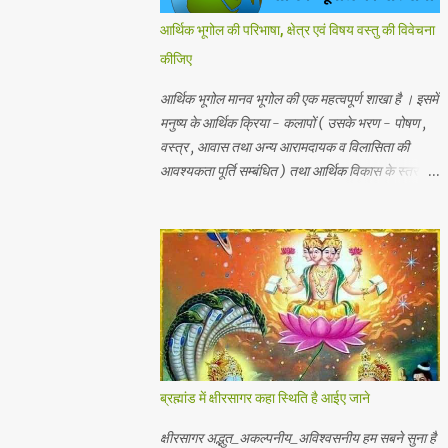
आर्थिक भूगोल की परिभाषा, क्षेत्र एवं विषय वस्तु की विवेचना
कीजिए
आर्थिक भूगोल मानव भूगोल की एक महत्वपूर्ण शाखा है । इसमें
मनुष्य के आर्थिक क्रिया - कलापों ( उसके भरण - पोषण ,
वस्त्र , आवास तथा अन्य आरामदायक व विलासिता की
आवश्यकता पूर्ति सम्बंधित ) तथा आर्थिक विकास के स्तर का
अध्ययन किया जाता है। प्राकृतिक , जैविक , मानवीय एवं
आर्थिक तत्वों और क्रियाओं एक स्थान से दूसरे स्थान पर
भिन्नता होती है, अतः इनका पारस्परिक सम्बन्ध भी भिन्न होता
है, जिसके आर्थिक भूगोल के अंतर्गत इन्ही क्षेत्रीय आर्थिक
भिन्नताओ का अध्ययन किया जाता है। आर्थिक भूगोल की
कुछ विद्वानों ने निम्नलिखित प्रमुख परिभाषाएं दी है। 1.प्रो .
ब्राउन के शब्दों में - आर्थिक भूगोल की वह शाखा है जिसमें
प्राकृतिक वातावरण ( जड़ और चेतन ) के मनुष्य की आर्थिक
क्रियाओं पर पड़ने वाले प्रभावों का अध्ययन होता है। 2.
ब्रह्मांड में क्षीरसागर कहा स्थिति है आईए जाने
रूरबैक के शब्दों में - "आर्थिक भूगोल एक क्षेत्र के आर्थिक
जीवन क वर्णन है, जिसके अन्तर्गत भौगोलिक वातावरण के
क्षीरसागर अद्भुत_अकल्पनीय_अविश्वसनीय हम सबने सुना है