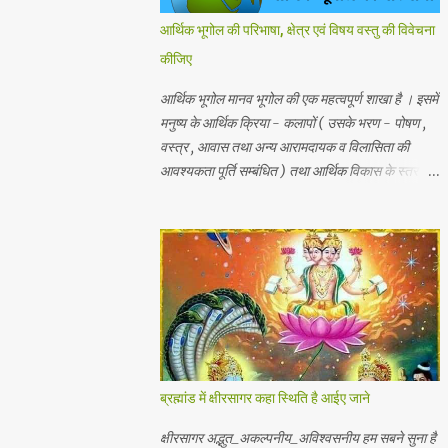
आर्थिक भूगोल की परिभाषा, क्षेत्र एवं विषय वस्तु की विवेचना
कीजिए
आर्थिक भूगोल मानव भूगोल की एक महत्वपूर्ण शाखा है । इसमें
मनुष्य के आर्थिक क्रिया - कलापों ( उसके भरण - पोषण ,
वस्त्र , आवास तथा अन्य आरामदायक व विलासिता की
आवश्यकता पूर्ति सम्बंधित ) तथा आर्थिक विकास के स्तर का
अध्ययन किया जाता है। प्राकृतिक , जैविक , मानवीय एवं
आर्थिक तत्वों और क्रियाओं एक स्थान से दूसरे स्थान पर
भिन्नता होती है, अतः इनका पारस्परिक सम्बन्ध भी भिन्न होता
है, जिसके आर्थिक भूगोल के अंतर्गत इन्ही क्षेत्रीय आर्थिक
भिन्नताओ का अध्ययन किया जाता है। आर्थिक भूगोल की
कुछ विद्वानों ने निम्नलिखित प्रमुख परिभाषाएं दी है। 1.प्रो .
ब्राउन के शब्दों में - आर्थिक भूगोल की वह शाखा है जिसमें
प्राकृतिक वातावरण ( जड़ और चेतन ) के मनुष्य की आर्थिक
क्रियाओं पर पड़ने वाले प्रभावों का अध्ययन होता है। 2.
ब्रह्मांड में क्षीरसागर कहा स्थिति है आईए जाने
रूरबैक के शब्दों में - "आर्थिक भूगोल एक क्षेत्र के आर्थिक
जीवन क वर्णन है, जिसके अन्तर्गत भौगोलिक वातावरण के
क्षीरसागर अद्भुत_अकल्पनीय_अविश्वसनीय हम सबने सुना है