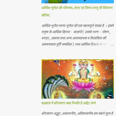
आर्थिक भूगोल की परिभाषा, क्षेत्र एवं विषय वस्तु की विवेचना
कीजिए
आर्थिक भूगोल मानव भूगोल की एक महत्वपूर्ण शाखा है । इसमें
मनुष्य के आर्थिक क्रिया - कलापों ( उसके भरण - पोषण ,
वस्त्र , आवास तथा अन्य आरामदायक व विलासिता की
आवश्यकता पूर्ति सम्बंधित ) तथा आर्थिक विकास के स्तर का
अध्ययन किया जाता है। प्राकृतिक , जैविक , मानवीय एवं
आर्थिक तत्वों और क्रियाओं एक स्थान से दूसरे स्थान पर
भिन्नता होती है, अतः इनका पारस्परिक सम्बन्ध भी भिन्न होता
है, जिसके आर्थिक भूगोल के अंतर्गत इन्ही क्षेत्रीय आर्थिक
भिन्नताओ का अध्ययन किया जाता है। आर्थिक भूगोल की
कुछ विद्वानों ने निम्नलिखित प्रमुख परिभाषाएं दी है। 1.प्रो .
ब्राउन के शब्दों में - आर्थिक भूगोल की वह शाखा है जिसमें
प्राकृतिक वातावरण ( जड़ और चेतन ) के मनुष्य की आर्थिक
क्रियाओं पर पड़ने वाले प्रभावों का अध्ययन होता है। 2.
ब्रह्मांड में क्षीरसागर कहा स्थिति है आईए जाने
रूरबैक के शब्दों में - "आर्थिक भूगोल एक क्षेत्र के आर्थिक
जीवन क वर्णन है, जिसके अन्तर्गत भौगोलिक वातावरण के
क्षीरसागर अद्भुत_अकल्पनीय_अविश्वसनीय हम सबने सुना है