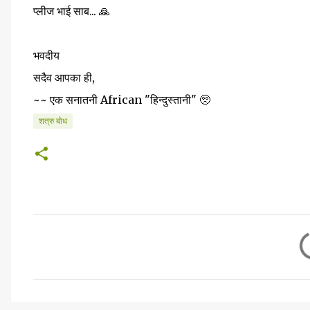
प्लीज भाई साब... 🙏
भवदीय
सदैव आपका ही,
~~ एक सनातनी African "हिन्दुस्तानी" 🥺
शत्रु बोध
टि
प्प
णि
याँ