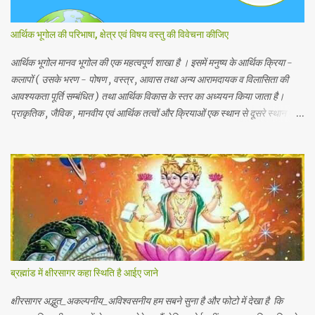
आर्थिक भूगोल की परिभाषा, क्षेत्र एवं विषय वस्तु की विवेचना कीजिए
आर्थिक भूगोल मानव भूगोल की एक महत्वपूर्ण शाखा है । इसमें मनुष्य के आर्थिक क्रिया -
कलापों ( उसके भरण - पोषण , वस्त्र , आवास तथा अन्य आरामदायक व विलासिता की
आवश्यकता पूर्ति सम्बंधित ) तथा आर्थिक विकास के स्तर का अध्ययन किया जाता है।
प्राकृतिक , जैविक , मानवीय एवं आर्थिक तत्वों और क्रियाओं एक स्थान से दूसरे स्थान पर
भिन्नता होती है, अतः इनका पारस्परिक सम्बन्ध भी भिन्न होता है, जिसके आर्थिक भूगोल के
अंतर्गत इन्ही क्षेत्रीय आर्थिक भिन्नताओ का अध्ययन किया जाता है। आर्थिक भूगोल की कुछ
विद्वानों ने निम्नलिखित प्रमुख परिभाषाएं दी है। 1.प्रो . ब्राउन के शब्दों में - आर्थिक भूगोल
की वह शाखा है जिसमें प्राकृतिक वातावरण ( जड़ और चेतन ) के मनुष्य की आर्थिक
क्रियाओं पर पड़ने वाले प्रभावों का अध्ययन होता है। 2. रूरबैक के शब्दों में - "आर्थिक
भूगोल एक क्षेत्र के आर्थिक जीवन क वर्णन है, जिसके अन्तर्गत भौगोलिक वातावरण के
नियंत्रण या प्रभाव को आर्थिक जन जीवन पर देखा जा सकें। " 3. आर. ई मरफी के
अनुसार -" आर्थिक भूगोल मनुष्य के जीवकोपार्जन की विधियों में से एक स्था...
ब्रह्मांड में क्षीरसागर कहा स्थिति है आईए जाने
क्षीरसागर अद्भुत_अकल्पनीय_अविश्वसनीय हम सबने सुना है और फोटो में देखा है कि