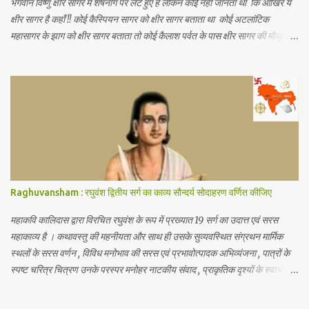
भगवान विष्णु क्षीर सागर में शेषनाग पर लेटे हुए हैं लेकिन कोई नहीं जानता था कि आखिर ये
क्षीर सागर है कहाँ !! कोई कैस्पियन सागर को क्षीर सागर बताता था कोई अटलांटिक
महासागर के झाग को क्षीर सागर बताता तो कोई कैलाश पर्वत के पास क्षीर सागर की मौजूदगी
बताते थे यह जानकर आपके हैरानी की सीमा नहीं रहेगी कि.. नासा के खगोलविदों ने अंतरिक्ष
में तैरते हुए एक विशाल महासागर की खोज की है जो पृथ्वी के सभी महासागरों से करोड़ो गुणा
बड़ा है जिसमें पृथ्वी पर मौजूद कुल पानी से 140 ट्रिलियन गुणा अधिक पानी है (1
ट्रिलियन = 1 लाख करोड़) अंतरिक्ष में पानी का ये असीमित महासागर हमारी पृथ्वी से
लगभग 12 अरब प्रकाश वर्ष दूर है (1 प्रकाश वर्ष = 1 साल में प्रकाश जितनी दूरी तय कर
पाती है) जहाँ यह सैकड़ों प्रकाश वर्ष के क्षेत्र में फैला हुआ है जिसकी खोज खगोलविदों की
दो टीमों ने की है इस महासागर को क्वासर के गैसीय क्षेत्र में खोजा गया है जो एक ब्लैक होल
द्वारा संचालित आकाशगंगा के केंद्र में एक...
Raghuvansham : रघुवंश द्वितीय सर्ग का काव्य सौन्दर्य सोदाहरण वर्णित कीजिए
महाकवि कालिदास द्वारा विरचित रघुवंश के रूप में प्रख्यात 19 सर्ग का उदात्त एवं सरस
महाकाव्य है । कथावस्तु की महनीयता और साथ ही उसके सुव्यवस्थित संग्रथन मार्मिक
स्थलों के सरस वर्णन , विविध मनोभाव की सरस एवं प्रभावोत्पादक अभिव्यंजना , पात्रों के
स्पष्ट चरित्र चित्रण उनके परस्पर मनोहर नाटकीय संवाद , प्राकृतिक दृश्यों के स्वाभाविक
एवं रोचक वर्णन अलंकारो के मौलिक , उपयुक्त एवं स्वाभाविक प्रयोग छन्दो के सौन्दर्य , शैली
की सरलता व स्पष्टता,प्रांजल तथा परिमार्जित भाषा का मधुर प्रवाह इत्यादि के कारण