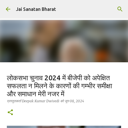
सीधे मुख्य सामग्री पर जाएं
Jai Sanatan Bharat
हिंदू होने का अर्थ : नर से नारायण बनने की
लोकसभा चुनाव 2024 में बीजेपी को अपेक्षित
यात्रा
सफलता न मिलने के कारणों की गम्भीर समीक्षा
प्रस्तुतकर्ता
Deepak Kumar Dwivedi
को
अक्टूबर 23, 2025
और समाधान मेरी नजर में
सनातन धर्म
प्रस्तुतकर्ता
Deepak Kumar Dwivedi
को
जून 08, 2024
0
सनातन विचार ही वह प्रकाश है, जहाँ से जीवन, धर्म और कर्तव्य—तीनों का
सत्य प्रकट होता है।