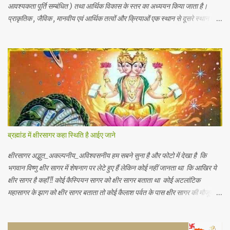
आवश्यकता पूर्ति सम्बंधित ) तथा आर्थिक विकास के स्तर का अध्ययन किया जाता है।
प्राकृतिक , जैविक , मानवीय एवं आर्थिक तत्वों और क्रियाओं एक स्थान से दूसरे स्थान पर
भिन्नता होती है, अतः इनका पारस्परिक सम्बन्ध भी भिन्न होता है, जिसके आर्थिक भूगोल के
अंतर्गत इन्ही क्षेत्रीय आर्थिक भिन्नताओ का अध्ययन किया जाता है। आर्थिक भूगोल की कुछ
विद्वानों ने निम्नलिखित प्रमुख परिभाषाएं दी है। 1.प्रो . ब्राउन के शब्दों में - आर्थिक भूगोल
की वह शाखा है जिसमें प्राकृतिक वातावरण ( जड़ और चेतन ) के मनुष्य की आर्थिक
क्रियाओं पर पड़ने वाले प्रभावों का अध्ययन होता है। 2. रूरबैक के शब्दों में - "आर्थिक
भूगोल एक क्षेत्र के आर्थिक जीवन क वर्णन है, जिसके अन्तर्गत भौगोलिक वातावरण के
नियंत्रण या प्रभाव को आर्थिक जन जीवन पर देखा जा सकें। " 3. आर. ई मरफी के
अनुसार -" आर्थिक भूगोल मनुष्य के जीवकोपार्जन की विधियों में से एक स्था...
ब्रह्मांड में क्षीरसागर कहा स्थिति है आईए जाने
क्षीरसागर अद्भुत_अकल्पनीय_अविश्वसनीय हम सबने सुना है और फोटो में देखा है कि
भगवान विष्णु क्षीर सागर में शेषनाग पर लेटे हुए हैं लेकिन कोई नहीं जानता था कि आखिर ये
क्षीर सागर है कहाँ !! कोई कैस्पियन सागर को क्षीर सागर बताता था कोई अटलांटिक
महासागर के झाग को क्षीर सागर बताता तो कोई कैलाश पर्वत के पास क्षीर सागर की मौजूदगी
बताते थे यह जानकर आपके हैरानी की सीमा नहीं रहेगी कि.. नासा के खगोलविदों ने अंतरिक्ष
में तैरते हुए एक विशाल महासागर की खोज की है जो पृथ्वी के सभी महासागरों से करोड़ो गुणा
बड़ा है जिसमें पृथ्वी पर मौजूद कुल पानी से 140 ट्रिलियन गुणा अधिक पानी है (1