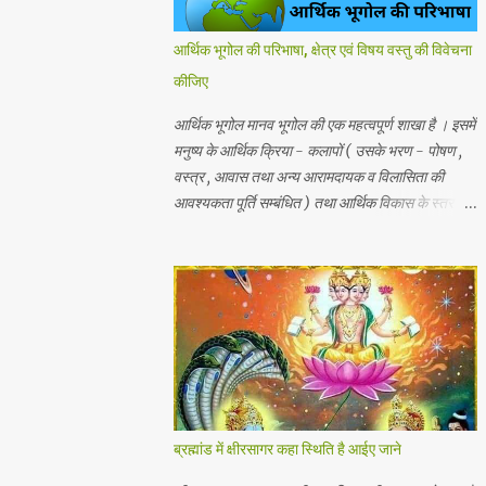
आर्थिक भूगोल की परिभाषा, क्षेत्र एवं विषय वस्तु की विवेचना
कीजिए
आर्थिक भूगोल मानव भूगोल की एक महत्वपूर्ण शाखा है । इसमें
मनुष्य के आर्थिक क्रिया - कलापों ( उसके भरण - पोषण ,
वस्त्र , आवास तथा अन्य आरामदायक व विलासिता की
आवश्यकता पूर्ति सम्बंधित ) तथा आर्थिक विकास के स्तर का
अध्ययन किया जाता है। प्राकृतिक , जैविक , मानवीय एवं
आर्थिक तत्वों और क्रियाओं एक स्थान से दूसरे स्थान पर
भिन्नता होती है, अतः इनका पारस्परिक सम्बन्ध भी भिन्न होता
है, जिसके आर्थिक भूगोल के अंतर्गत इन्ही क्षेत्रीय आर्थिक
भिन्नताओ का अध्ययन किया जाता है। आर्थिक भूगोल की
कुछ विद्वानों ने निम्नलिखित प्रमुख परिभाषाएं दी है। 1.प्रो .
ब्राउन के शब्दों में - आर्थिक भूगोल की वह शाखा है जिसमें
प्राकृतिक वातावरण ( जड़ और चेतन ) के मनुष्य की आर्थिक
क्रियाओं पर पड़ने वाले प्रभावों का अध्ययन होता है। 2.
ब्रह्मांड में क्षीरसागर कहा स्थिति है आईए जाने
रूरबैक के शब्दों में - "आर्थिक भूगोल एक क्षेत्र के आर्थिक