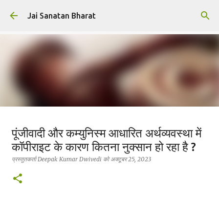
सीधे मुख्य सामग्री पर जाएं
Jai Sanatan Bharat
हिंदू होने का अर्थ : नर से नारायण बनने की
पूंजीवादी और कम्युनिस्म आधारित अर्थव्यवस्था में
यात्रा
कॉपीराइट के कारण कितना नुक्सान हो रहा है ?
प्रस्तुतकर्ता
Deepak Kumar Dwivedi
को
अक्टूबर 23, 2025
सनातन धर्म
प्रस्तुतकर्ता
Deepak Kumar Dwivedi
को
अक्टूबर 25, 2023
0
सनातन विचार ही वह प्रकाश है, जहाँ से जीवन, धर्म और कर्तव्य—तीनों का
सत्य प्रकट होता है।