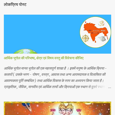
लोकप्रिय पोस्ट
आर्थिक भूगोल की परिभाषा, क्षेत्र एवं विषय वस्तु की विवेचना कीजिए
आर्थिक भूगोल मानव भूगोल की एक महत्वपूर्ण शाखा है । इसमें मनुष्य के आर्थिक क्रिया -
कलापों ( उसके भरण - पोषण , वस्त्र , आवास तथा अन्य आरामदायक व विलासिता की
आवश्यकता पूर्ति सम्बंधित ) तथा आर्थिक विकास के स्तर का अध्ययन किया जाता है।
प्राकृतिक , जैविक , मानवीय एवं आर्थिक तत्वों और क्रियाओं एक स्थान से दूसरे स्थान पर
भिन्नता होती है, अतः इनका पारस्परिक सम्बन्ध भी भिन्न होता है, जिसके आर्थिक भूगोल के
अंतर्गत इन्ही क्षेत्रीय आर्थिक भिन्नताओ का अध्ययन किया जाता है। आर्थिक भूगोल की कुछ
विद्वानों ने निम्नलिखित प्रमुख परिभाषाएं दी है। 1.प्रो . ब्राउन के शब्दों में - आर्थिक भूगोल
की वह शाखा है जिसमें प्राकृतिक वातावरण ( जड़ और चेतन ) के मनुष्य की आर्थिक