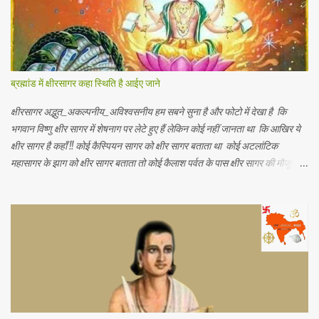
क्रियाओं पर पड़ने वाले प्रभावों का अध्ययन होता है। 2. रूरबैक के शब्दों में - "आर्थिक
भूगोल एक क्षेत्र के आर्थिक जीवन क वर्णन है, जिसके अन्तर्गत भौगोलिक वातावरण के
नियंत्रण या प्रभाव को आर्थिक जन जीवन पर देखा जा सकें। " 3. आर. ई मरफी के
अनुसार -" आर्थिक भूगोल मनुष्य के जीवकोपार्जन की विधियों में से एक स्था...
ब्रह्मांड में क्षीरसागर कहा स्थिति है आईए जाने
क्षीरसागर अद्भुत_अकल्पनीय_अविश्वसनीय हम सबने सुना है और फोटो में देखा है कि
भगवान विष्णु क्षीर सागर में शेषनाग पर लेटे हुए हैं लेकिन कोई नहीं जानता था कि आखिर ये
क्षीर सागर है कहाँ !! कोई कैस्पियन सागर को क्षीर सागर बताता था कोई अटलांटिक
महासागर के झाग को क्षीर सागर बताता तो कोई कैलाश पर्वत के पास क्षीर सागर की मौजूदगी
बताते थे यह जानकर आपके हैरानी की सीमा नहीं रहेगी कि.. नासा के खगोलविदों ने अंतरिक्ष
में तैरते हुए एक विशाल महासागर की खोज की है जो पृथ्वी के सभी महासागरों से करोड़ो गुणा
बड़ा है जिसमें पृथ्वी पर मौजूद कुल पानी से 140 ट्रिलियन गुणा अधिक पानी है (1
ट्रिलियन = 1 लाख करोड़) अंतरिक्ष में पानी का ये असीमित महासागर हमारी पृथ्वी से
लगभग 12 अरब प्रकाश वर्ष दूर है (1 प्रकाश वर्ष = 1 साल में प्रकाश जितनी दूरी तय कर
पाती है) जहाँ यह सैकड़ों प्रकाश वर्ष के क्षेत्र में फैला हुआ है जिसकी खोज खगोलविदों की
दो टीमों ने की है इस महासागर को क्वासर के गैसीय क्षेत्र में खोजा गया है जो एक ब्लैक होल
द्वारा संचालित आकाशगंगा के केंद्र में एक...