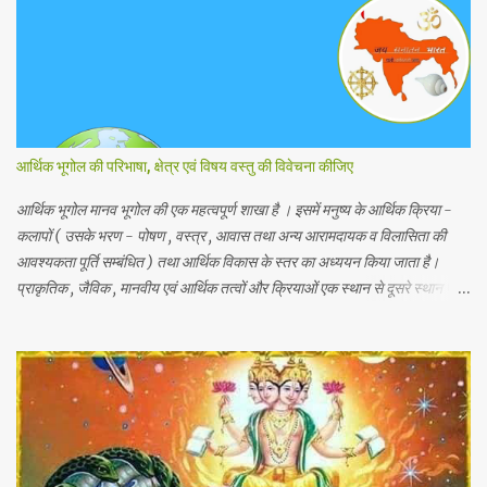
आर्थिक भूगोल की परिभाषा, क्षेत्र एवं विषय वस्तु की विवेचना कीजिए
आर्थिक भूगोल मानव भूगोल की एक महत्वपूर्ण शाखा है । इसमें मनुष्य के आर्थिक क्रिया -
कलापों ( उसके भरण - पोषण , वस्त्र , आवास तथा अन्य आरामदायक व विलासिता की
आवश्यकता पूर्ति सम्बंधित ) तथा आर्थिक विकास के स्तर का अध्ययन किया जाता है।
प्राकृतिक , जैविक , मानवीय एवं आर्थिक तत्वों और क्रियाओं एक स्थान से दूसरे स्थान पर
भिन्नता होती है, अतः इनका पारस्परिक सम्बन्ध भी भिन्न होता है, जिसके आर्थिक भूगोल के
अंतर्गत इन्ही क्षेत्रीय आर्थिक भिन्नताओ का अध्ययन किया जाता है। आर्थिक भूगोल की कुछ
विद्वानों ने निम्नलिखित प्रमुख परिभाषाएं दी है। 1.प्रो . ब्राउन के शब्दों में - आर्थिक भूगोल
की वह शाखा है जिसमें प्राकृतिक वातावरण ( जड़ और चेतन ) के मनुष्य की आर्थिक
क्रियाओं पर पड़ने वाले प्रभावों का अध्ययन होता है। 2. रूरबैक के शब्दों में - "आर्थिक
भूगोल एक क्षेत्र के आर्थिक जीवन क वर्णन है, जिसके अन्तर्गत भौगोलिक वातावरण के
नियंत्रण या प्रभाव को आर्थिक जन जीवन पर देखा जा सकें। " 3. आर. ई मरफी के