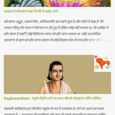
अनुसार -" आर्थिक भूगोल मनुष्य के जीवकोपार्जन की विधियों में से एक स्था...
ब्रह्मांड में क्षीरसागर कहा स्थिति है आईए जाने
क्षीरसागर अद्भुत_अकल्पनीय_अविश्वसनीय हम सबने सुना है और फोटो में देखा है कि
भगवान विष्णु क्षीर सागर में शेषनाग पर लेटे हुए हैं लेकिन कोई नहीं जानता था कि आखिर ये
क्षीर सागर है कहाँ !! कोई कैस्पियन सागर को क्षीर सागर बताता था कोई अटलांटिक
महासागर के झाग को क्षीर सागर बताता तो कोई कैलाश पर्वत के पास क्षीर सागर की मौजूदगी
बताते थे यह जानकर आपके हैरानी की सीमा नहीं रहेगी कि.. नासा के खगोलविदों ने अंतरिक्ष
में तैरते हुए एक विशाल महासागर की खोज की है जो पृथ्वी के सभी महासागरों से करोड़ो गुणा
बड़ा है जिसमें पृथ्वी पर मौजूद कुल पानी से 140 ट्रिलियन गुणा अधिक पानी है (1
ट्रिलियन = 1 लाख करोड़) अंतरिक्ष में पानी का ये असीमित महासागर हमारी पृथ्वी से
लगभग 12 अरब प्रकाश वर्ष दूर है (1 प्रकाश वर्ष = 1 साल में प्रकाश जितनी दूरी तय कर
पाती है) जहाँ यह सैकड़ों प्रकाश वर्ष के क्षेत्र में फैला हुआ है जिसकी खोज खगोलविदों की
दो टीमों ने की है इस महासागर को क्वासर के गैसीय क्षेत्र में खोजा गया है जो एक ब्लैक होल
द्वारा संचालित आकाशगंगा के केंद्र में एक...
Raghuvansham : रघुवंश द्वितीय सर्ग का काव्य सौन्दर्य सोदाहरण वर्णित कीजिए
महाकवि कालिदास द्वारा विरचित रघुवंश के रूप में प्रख्यात 19 सर्ग का उदात्त एवं सरस
महाकाव्य है । कथावस्तु की महनीयता और साथ ही उसके सुव्यवस्थित संग्रथन मार्मिक