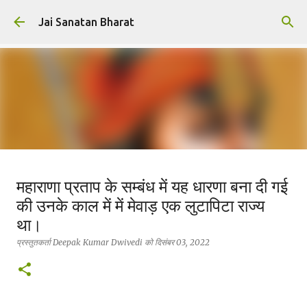
सीधे मुख्य सामग्री पर जाएं
Jai Sanatan Bharat
हिंदू होने का अर्थ : नर से नारायण बनने की
महाराणा प्रताप के सम्बंध में यह धारणा बना दी गई
यात्रा
की उनके काल में में मेवाड़ एक लुटापिटा राज्य
प्रस्तुतकर्ता
Deepak Kumar Dwivedi
को
अक्टूबर 23, 2025
था।
सनातन धर्म
प्रस्तुतकर्ता
Deepak Kumar Dwivedi
को
दिसंबर 03, 2022
0
सनातन विचार ही वह प्रकाश है, जहाँ से जीवन, धर्म और कर्तव्य—तीनों का
सत्य प्रकट होता है।