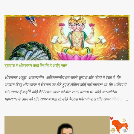
भिन्नता होती है, अतः इनका पारस्परिक सम्बन्ध भी भिन्न होता है, जिसके आर्थिक भूगोल के
अंतर्गत इन्ही क्षेत्रीय आर्थिक भिन्नताओ का अध्ययन किया जाता है। आर्थिक भूगोल की कुछ
विद्वानों ने निम्नलिखित प्रमुख परिभाषाएं दी है। 1.प्रो . ब्राउन के शब्दों में - आर्थिक भूगोल
की वह शाखा है जिसमें प्राकृतिक वातावरण ( जड़ और चेतन ) के मनुष्य की आर्थिक
क्रियाओं पर पड़ने वाले प्रभावों का अध्ययन होता है। 2. रूरबैक के शब्दों में - "आर्थिक
भूगोल एक क्षेत्र के आर्थिक जीवन क वर्णन है, जिसके अन्तर्गत भौगोलिक वातावरण के
नियंत्रण या प्रभाव को आर्थिक जन जीवन पर देखा जा सकें। " 3. आर. ई मरफी के
अनुसार -" आर्थिक भूगोल मनुष्य के जीवकोपार्जन की विधियों में से एक स्था...
ब्रह्मांड में क्षीरसागर कहा स्थिति है आईए जाने
क्षीरसागर अद्भुत_अकल्पनीय_अविश्वसनीय हम सबने सुना है और फोटो में देखा है कि
भगवान विष्णु क्षीर सागर में शेषनाग पर लेटे हुए हैं लेकिन कोई नहीं जानता था कि आखिर ये
क्षीर सागर है कहाँ !! कोई कैस्पियन सागर को क्षीर सागर बताता था कोई अटलांटिक
महासागर के झाग को क्षीर सागर बताता तो कोई कैलाश पर्वत के पास क्षीर सागर की मौजूदगी
बताते थे यह जानकर आपके हैरानी की सीमा नहीं रहेगी कि.. नासा के खगोलविदों ने अंतरिक्ष
में तैरते हुए एक विशाल महासागर की खोज की है जो पृथ्वी के सभी महासागरों से करोड़ो गुणा
बड़ा है जिसमें पृथ्वी पर मौजूद कुल पानी से 140 ट्रिलियन गुणा अधिक पानी है (1
ट्रिलियन = 1 लाख करोड़) अंतरिक्ष में पानी का ये असीमित महासागर हमारी पृथ्वी से